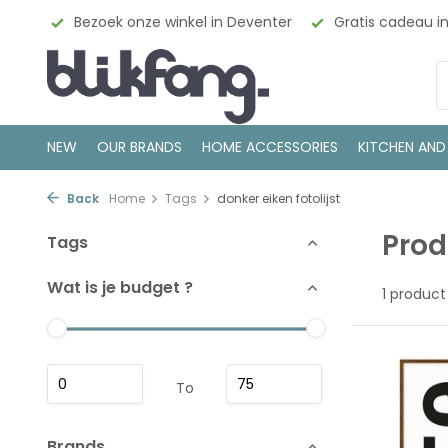
esign
Bezoek onze winkel in Deventer
Gratis cadeau i
NEW
OUR BRANDS
HOME ACCESSORIES
KITCHEN AND
Back
Home
Tags
donker eiken fotolijst
Prod
Tags
Wat is je budget ?
1 product
To
Brands