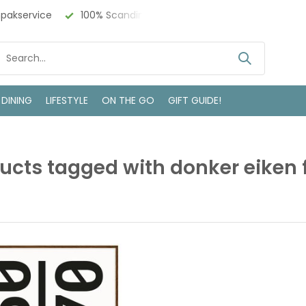
npakservice
100% Scandinavisch Design
Bezoek onze w
 DINING
LIFESTYLE
ON THE GO
GIFT GUIDE!
ucts tagged with donker eiken f