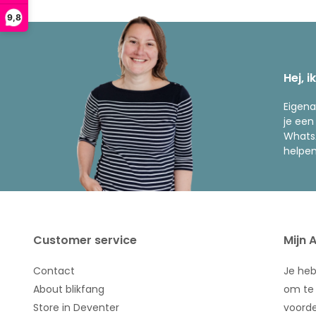
9,8
Hej, i
Eigena
je een
WhatsA
helpen
Customer service
Mijn 
Contact
Je he
About blikfang
om te 
Store in Deventer
voorde