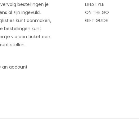
 vervolg bestellingen je
LIFESTYLE
ns al zijn ingevuld,
ON THE GO
glijstjes kunt aanmaken,
GIFT GUIDE
e bestellingen kunt
 en je via een ticket een
kunt stellen.
e an account