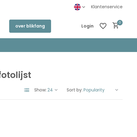
inkel in Deventer
Klantenservice
0
over blikfang
Login
otolijst
Create an account
Create an account
Show:
Sort by: