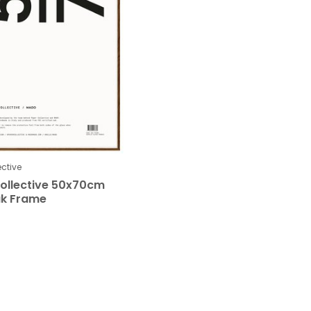
ective
ollective 50x70cm
ak Frame