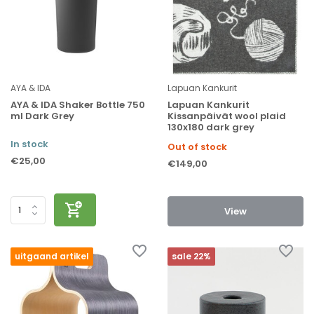
AYA & IDA
Lapuan Kankurit
AYA & IDA Shaker Bottle 750
Lapuan Kankurit
ml Dark Grey
Kissanpäivät wool plaid
130x180 dark grey
In stock
Out of stock
€25,00
€149,00
View
uitgaand artikel
sale 22%