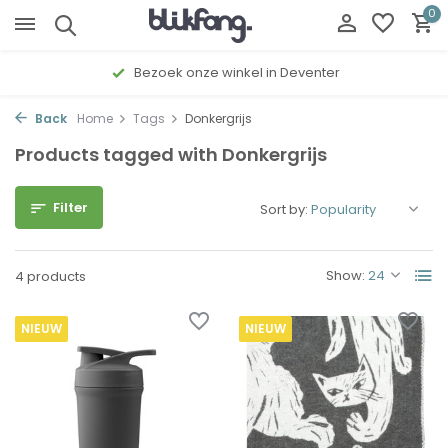
0
Bezoek onze winkel in Deventer
Back
Home
Tags
Donkergrijs
Products tagged with Donkergrijs
Filter
Sort by:
Show:
4 products
NIEUW
NIEUW