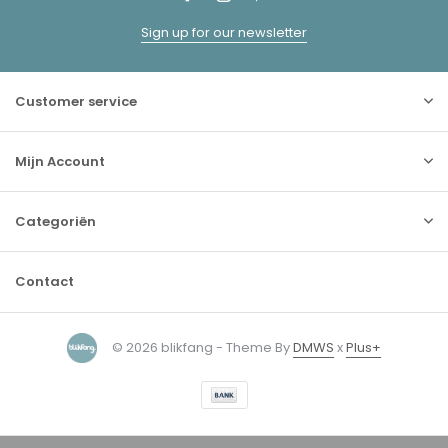
Sign up for our newsletter
Customer service
Mijn Account
Categoriën
Contact
© 2026 blikfang - Theme By
DMWS
x
Plus+