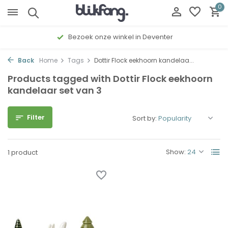
0
Bezoek onze winkel in Deventer
Back
Home
Tags
Dottir Flock eekhoorn kandelaa...
Products tagged with Dottir Flock eekhoorn
kandelaar set van 3
Filter
Sort by:
Show:
1 product