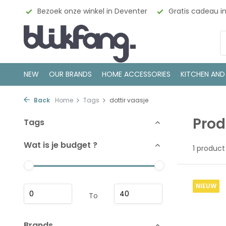
esign
Bezoek onze winkel in Deventer
Gratis cadeau i
NEW
OUR BRANDS
HOME ACCESSORIES
KITCHEN AND
Back
Home
Tags
dottir vaasje
Prod
Tags
Wat is je budget ?
1 product
NIEUW
To
Brands