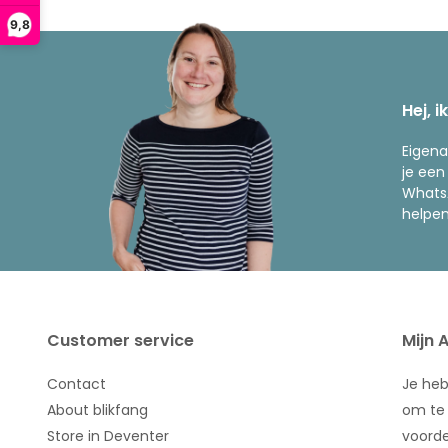
9,8
Hej, i
Eigena
je een
WhatsA
helpen
Customer service
Mijn 
Contact
Je he
About blikfang
om te 
Store in Deventer
voorde