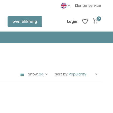
inkel in Deventer
Klantenservice
0
over blikfang
Login
Create an account
Create an account
Show:
Sort by: