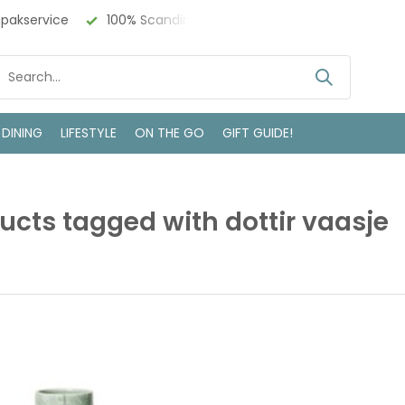
npakservice
100% Scandinavisch Design
Bezoek onze w
 DINING
LIFESTYLE
ON THE GO
GIFT GUIDE!
ucts tagged with dottir vaasje