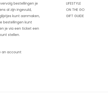
 vervolg bestellingen je
LIFESTYLE
ns al zijn ingevuld,
ON THE GO
glijstjes kunt aanmaken,
GIFT GUIDE
e bestellingen kunt
 en je via een ticket een
kunt stellen.
e an account