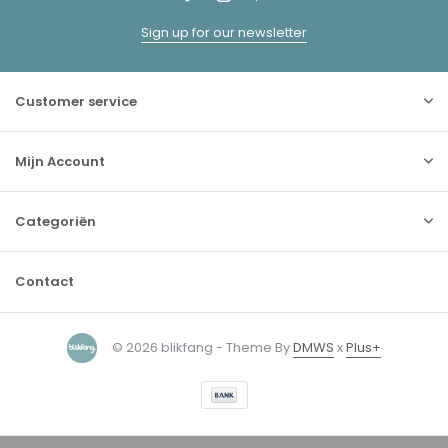
Sign up for our newsletter
Customer service
Mijn Account
Categoriën
Contact
© 2026 blikfang - Theme By
DMWS
x
Plus+