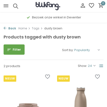
0
Bezoek onze winkel in Deventer
Back
Home
Tags
dusty brown
Products tagged with dusty brown
Filter
Sort by:
Show:
2 products
NIEUW
NIEUW