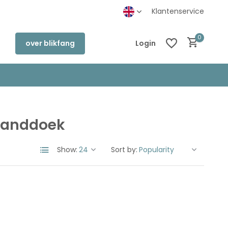
inkel in Deventer
Klantenservice
0
over blikfang
Login
 handdoek
Create an account
Create an account
Show:
Sort by: