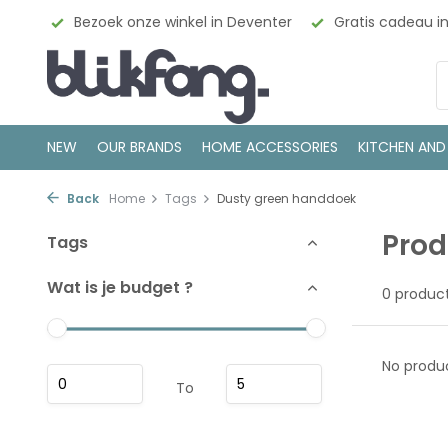
esign
Bezoek onze winkel in Deventer
Gratis cadeau i
NEW
OUR BRANDS
HOME ACCESSORIES
KITCHEN AND
Back
Home
Tags
Dusty green handdoek
Prod
Tags
Wat is je budget ?
0 produc
No produc
To