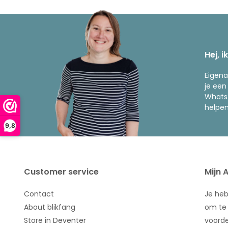
Hej, i
Eigena
je een
WhatsA
helpen
9,8
Customer service
Mijn 
Contact
Je he
About blikfang
om te 
Store in Deventer
voorde