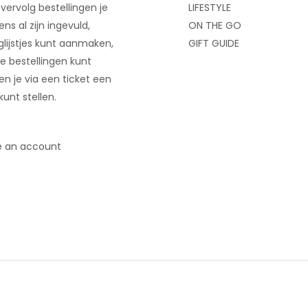
 vervolg bestellingen je
LIFESTYLE
ns al zijn ingevuld,
ON THE GO
glijstjes kunt aanmaken,
GIFT GUIDE
e bestellingen kunt
 en je via een ticket een
kunt stellen.
e an account