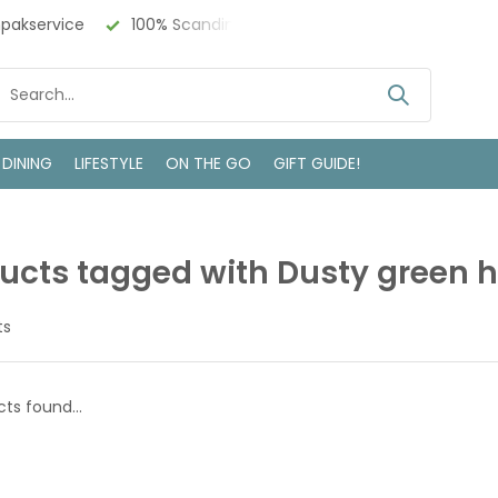
npakservice
100% Scandinavisch Design
Bezoek onze w
 DINING
LIFESTYLE
ON THE GO
GIFT GUIDE!
ucts tagged with Dusty green
ts
ts found...