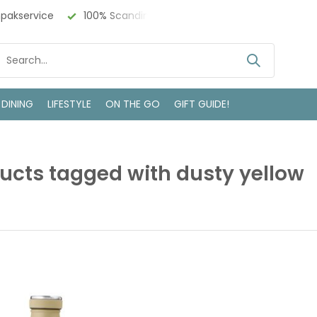
npakservice
100% Scandinavisch Design
Bezoek onze w
 DINING
LIFESTYLE
ON THE GO
GIFT GUIDE!
ucts tagged with dusty yellow