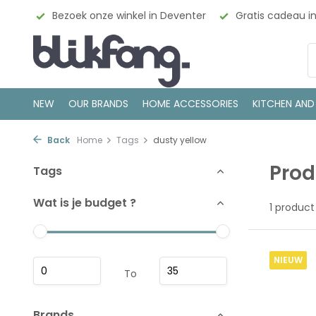
esign
Bezoek onze winkel in Deventer
Gratis cadeau i
NEW
OUR BRANDS
HOME ACCESSORIES
KITCHEN AND
Back
Home
Tags
dusty yellow
Prod
Tags
Wat is je budget ?
1 product
NIEUW
To
Brands