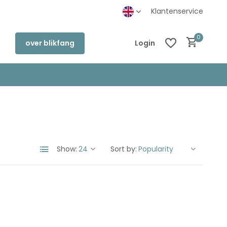
inkel in Deventer
Klantenservice
0
over blikfang
Login
Create an account
Create an account
Show:
Sort by: