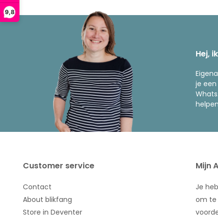
9,8
Hej, i
Eigena
je een
WhatsA
helpen
Customer service
Mijn 
Contact
Je he
About blikfang
om te 
Store in Deventer
voorde