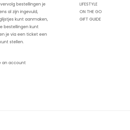
 vervolg bestellingen je
LIFESTYLE
ns al zijn ingevuld,
ON THE GO
glijstjes kunt aanmaken,
GIFT GUIDE
e bestellingen kunt
 en je via een ticket een
kunt stellen.
e an account