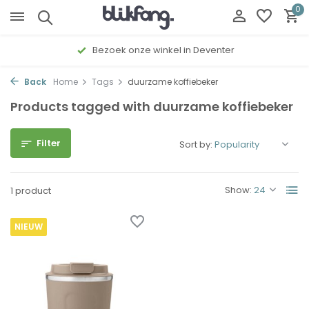
0
Bezoek onze winkel in Deventer
Back
Home
Tags
duurzame koffiebeker
Products tagged with duurzame koffiebeker
Filter
Sort by:
Show:
1 product
NIEUW