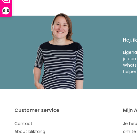
9,8
Hej, i
Eigena
je een
WhatsA
helpen
Customer service
Mijn 
Contact
Je he
About blikfang
om te 