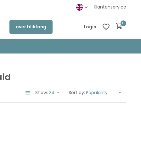
inkel in Deventer
Klantenservice
0
over blikfang
Login
aid
Create an account
Create an account
Show:
Sort by: