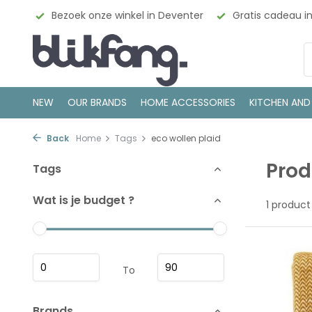
esign
Bezoek onze winkel in Deventer
Gratis cadeau i
NEW
OUR BRANDS
HOME ACCESSORIES
KITCHEN AND
Back
Home
Tags
eco wollen plaid
Prod
Tags
Wat is je budget ?
1 product
To
Brands