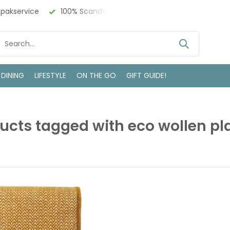
npakservice
100% Scandinavisch Design
Bezoek onze w
 DINING
LIFESTYLE
ON THE GO
GIFT GUIDE!
ucts tagged with eco wollen pl