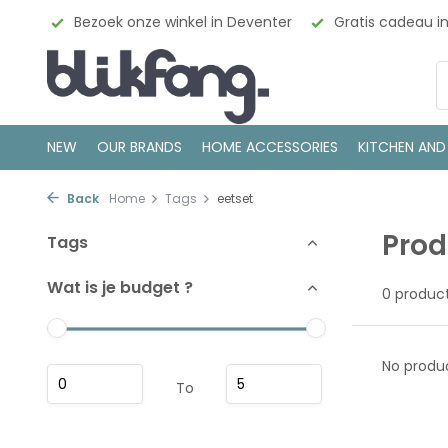
esign
Bezoek onze winkel in Deventer
Gratis cadeau i
NEW
OUR BRANDS
HOME ACCESSORIES
KITCHEN AND
Back
Home
Tags
eetset
Prod
Tags
Wat is je budget ?
0 produc
No produc
To