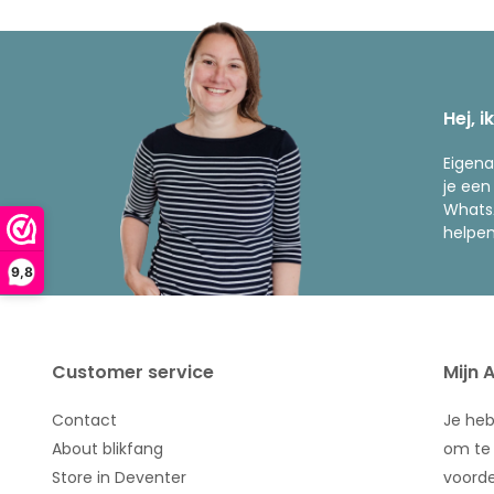
Hej, i
Eigena
je een
WhatsA
helpen
9,8
Customer service
Mijn 
Contact
Je he
About blikfang
om te 
Store in Deventer
voorde