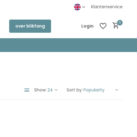
inkel in Deventer
Klantenservice
0
over blikfang
Login
Create an account
Create an account
Show:
Sort by: