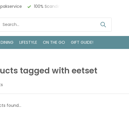
npakservice
100% Scandinavisch Design
Bezoek onze w
 DINING
LIFESTYLE
ON THE GO
GIFT GUIDE!
ucts tagged with eetset
ts
ts found...