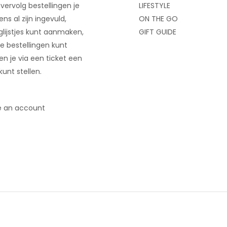
 vervolg bestellingen je
LIFESTYLE
ns al zijn ingevuld,
ON THE GO
glijstjes kunt aanmaken,
GIFT GUIDE
e bestellingen kunt
 en je via een ticket een
kunt stellen.
e an account