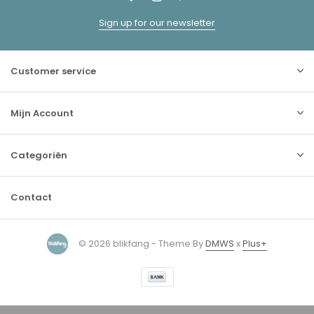
Sign up for our newsletter
Customer service
Mijn Account
Categoriën
Contact
© 2026 blikfang - Theme By
DMWS
x
Plus+