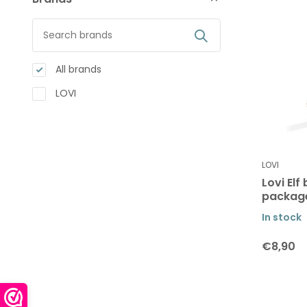
All brands
LOVI
LOVI
Lovi Elf
package
In stock
€8,90