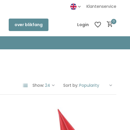
inkel in Deventer
Klantenservice
0
over blikfang
Login
Create an account
Create an account
Show:
Sort by: