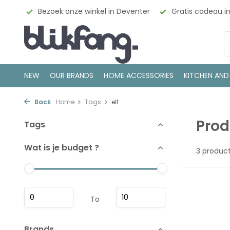
esign
Bezoek onze winkel in Deventer
Gratis cadeau i
NEW
OUR BRANDS
HOME ACCESSORIES
KITCHEN AND
Back
Home
Tags
elf
Prod
Tags
Wat is je budget ?
3 produc
To
Brands