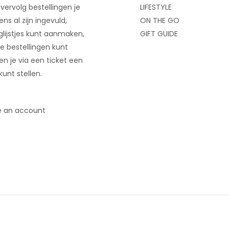
 vervolg bestellingen je
LIFESTYLE
ns al zijn ingevuld,
ON THE GO
glijstjes kunt aanmaken,
GIFT GUIDE
e bestellingen kunt
 en je via een ticket een
kunt stellen.
e an account