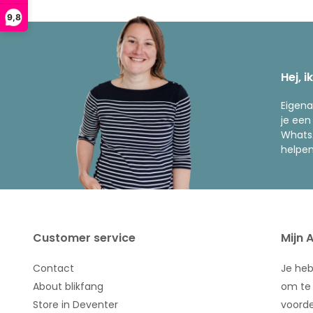
9,8
Hej, i
Eigena
je een
WhatsA
helpen
Customer service
Mijn 
Contact
Je he
About blikfang
om te 
Store in Deventer
voorde