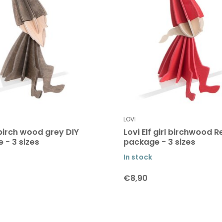
LOVI
 birch wood grey DIY
Lovi Elf girl birchwood R
 - 3 sizes
package - 3 sizes
In stock
€8,90