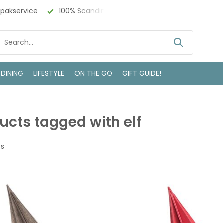
npakservice
100% Scandinavisch Design
Bezoek onze w
 DINING
LIFESTYLE
ON THE GO
GIFT GUIDE!
ucts tagged with elf
ts