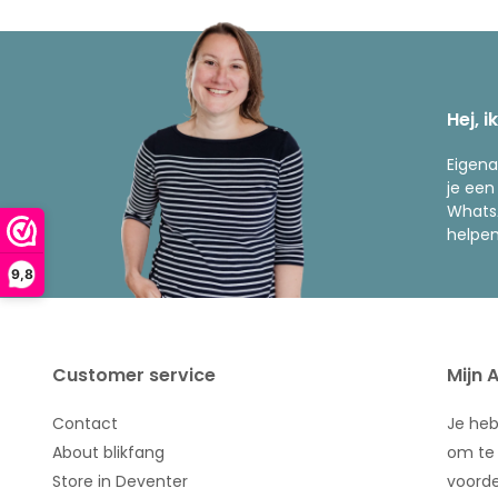
Hej, i
Eigena
je een
WhatsA
helpen
9,8
Customer service
Mijn 
Contact
Je he
About blikfang
om te 
Store in Deventer
voorde