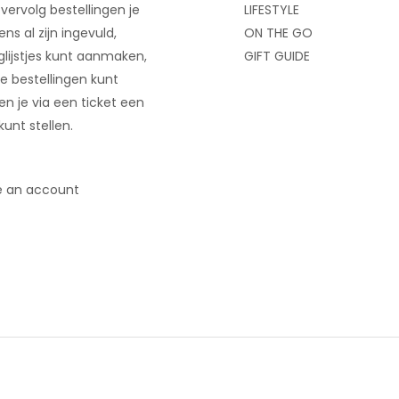
 vervolg bestellingen je
LIFESTYLE
ns al zijn ingevuld,
ON THE GO
glijstjes kunt aanmaken,
GIFT GUIDE
e bestellingen kunt
 en je via een ticket een
kunt stellen.
e an account