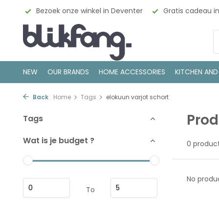
esign
Bezoek onze winkel in Deventer
Gratis cadeau i
NEW
OUR BRANDS
HOME ACCESSORIES
KITCHEN AND
Back
Home
Tags
elokuun varjot schort
Prod
Tags
Wat is je budget ?
0 produc
No produc
To