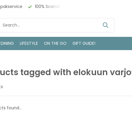
npakservice
100% Scandinavisch Design
Bezoek onze w
 DINING
LIFESTYLE
ON THE GO
GIFT GUIDE!
ucts tagged with elokuun varjo
ts
ts found...