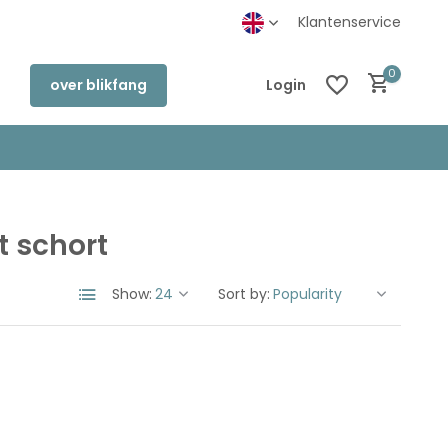
inkel in Deventer
Klantenservice
0
over blikfang
Login
t schort
Create an account
Create an account
Show:
Sort by: