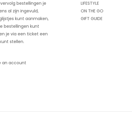
 vervolg bestellingen je
LIFESTYLE
ns al zijn ingevuld,
ON THE GO
glijstjes kunt aanmaken,
GIFT GUIDE
e bestellingen kunt
 en je via een ticket een
kunt stellen.
e an account