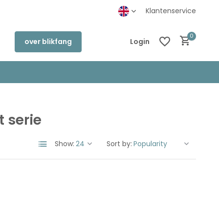
inkel in Deventer
Klantenservice
0
over blikfang
Login
 serie
Create an account
Create an account
Show:
Sort by: