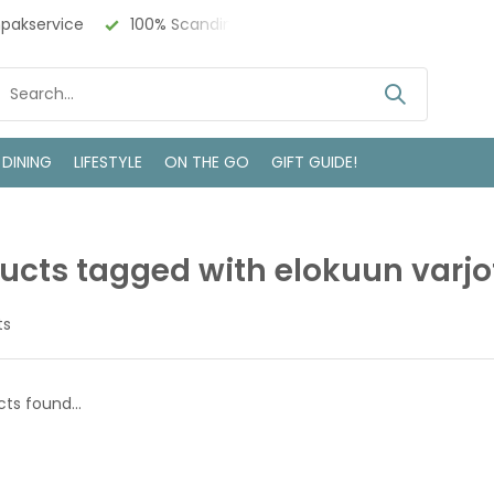
npakservice
100% Scandinavisch Design
Bezoek onze w
 DINING
LIFESTYLE
ON THE GO
GIFT GUIDE!
ucts tagged with elokuun varjot
ts
ts found...