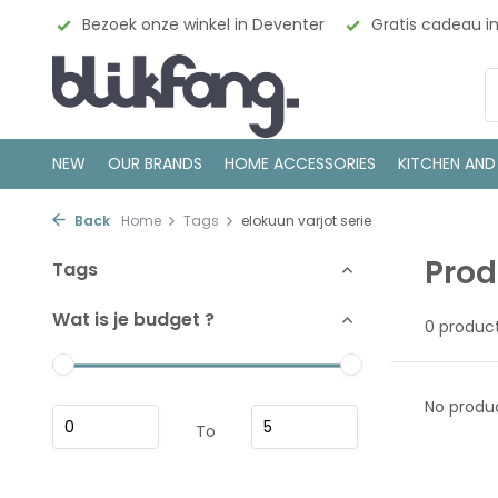
esign
Bezoek onze winkel in Deventer
Gratis cadeau i
NEW
OUR BRANDS
HOME ACCESSORIES
KITCHEN AND
Back
Home
Tags
elokuun varjot serie
Prod
Tags
Wat is je budget ?
0 produc
No produc
To