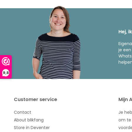
Hej, i
Eigena
je een
WhatsA
helpen
9,8
Customer service
Mijn 
Contact
Je he
About blikfang
om te 
Store in Deventer
voorde