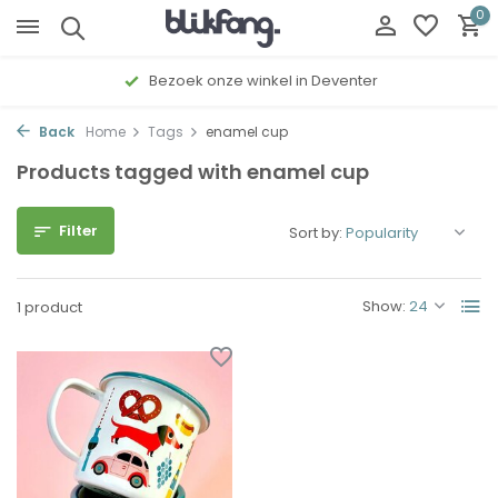
0
Bezoek onze winkel in Deventer
Back
Home
Tags
enamel cup
Products tagged with enamel cup
Filter
Sort by:
Show:
1 product