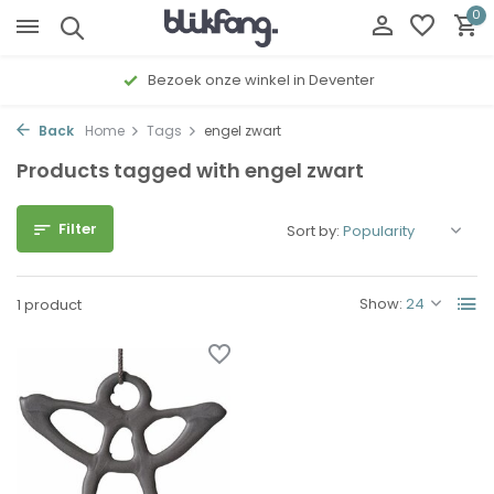
0
Bezoek onze winkel in Deventer
Back
Home
Tags
engel zwart
Products tagged with engel zwart
Filter
Sort by:
Show:
1 product