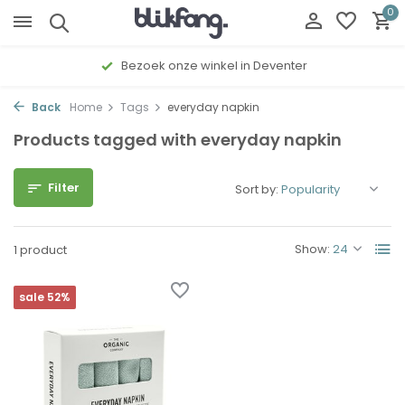
0
Bezoek onze winkel in Deventer
Back
Home
Tags
everyday napkin
Products tagged with everyday napkin
Filter
Sort by:
Show:
1 product
sale 52%