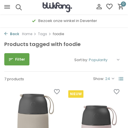
0
Bezoek onze winkel in Deventer
Back
Home
Tags
foodie
Products tagged with foodie
Filter
Sort by:
Show:
7 products
NIEUW