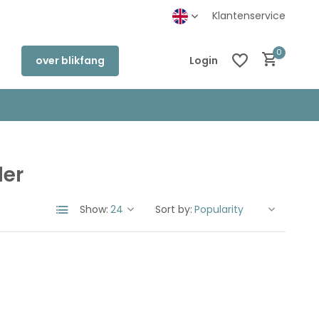
inkel in Deventer
Klantenservice
0
over blikfang
Login
der
Create an account
Create an account
Show:
Sort by: