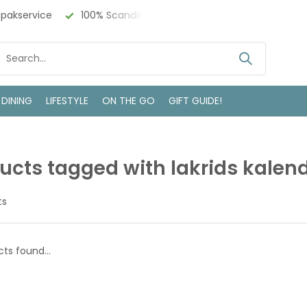
npakservice
100% Scandinavisch Design
Bezoek onze w
 DINING
LIFESTYLE
ON THE GO
GIFT GUIDE!
ucts tagged with lakrids kalen
ts
ts found...