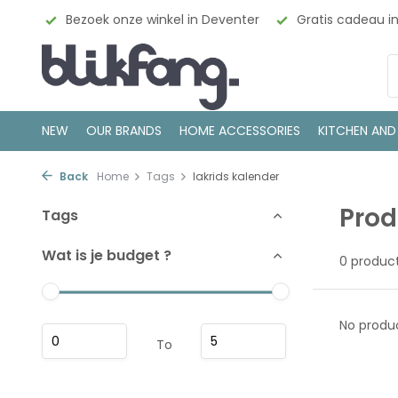
esign
Bezoek onze winkel in Deventer
Gratis cadeau i
NEW
OUR BRANDS
HOME ACCESSORIES
KITCHEN AND
Back
Home
Tags
lakrids kalender
Prod
Tags
Wat is je budget ?
0 produc
No produc
To