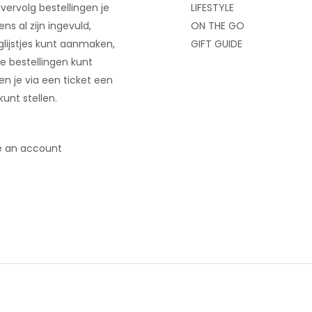
 vervolg bestellingen je
LIFESTYLE
ns al zijn ingevuld,
ON THE GO
glijstjes kunt aanmaken,
GIFT GUIDE
e bestellingen kunt
 en je via een ticket een
kunt stellen.
e an account