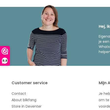
Hej, i
Eigena
je een
WhatsA
helpen
9,8
Customer service
Mijn 
Contact
Je he
About blikfang
om te 
Store in Deventer
voorde