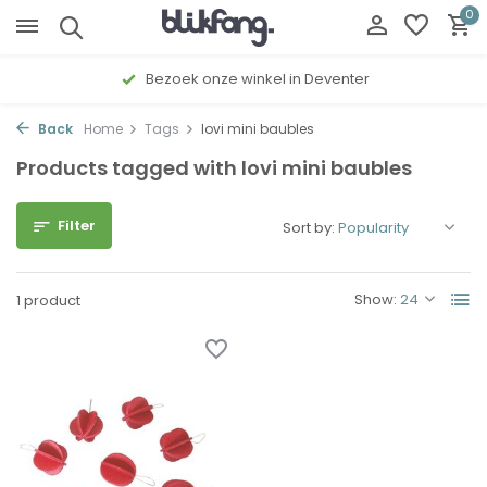
0
Bezoek onze winkel in Deventer
Back
Home
Tags
lovi mini baubles
Products tagged with lovi mini baubles
Filter
Sort by:
Show:
1 product