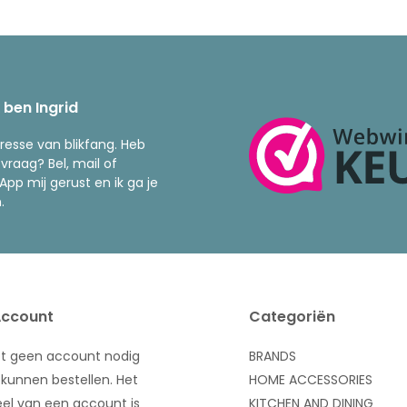
k ben Ingrid
resse van blikfang. Heb
 vraag? Bel, mail of
pp mij gerust en ik ga je
.
Account
Categoriën
bt geen account nodig
BRANDS
kunnen bestellen. Het
HOME ACCESSORIES
el van een account is
KITCHEN AND DINING