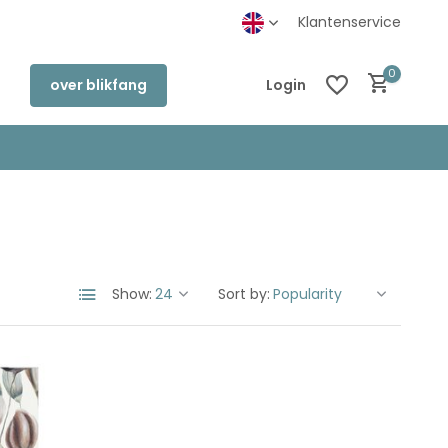
inkel in Deventer
Klantenservice
0
over blikfang
Login
Create an account
Create an account
Show:
Sort by: