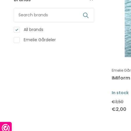
All brands
Emelie Gårdeler
Emelie Går
IMIform 
In stock
€3,50
€2,00