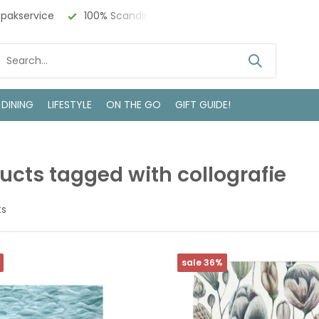
npakservice
100% Scandinavisch Design
Bezoek onze w
 DINING
LIFESTYLE
ON THE GO
GIFT GUIDE!
ucts tagged with collografie
ts
sale 36%