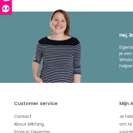
9,8
Hej, i
Eigena
je een
WhatsA
helpen
Customer service
Mijn 
Contact
Je he
About blikfang
om te 
Store in Deventer
voorde