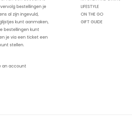
 vervolg bestellingen je
LIFESTYLE
ns al zijn ingevuld,
ON THE GO
glijstjes kunt aanmaken,
GIFT GUIDE
e bestellingen kunt
 en je via een ticket een
kunt stellen.
e an account