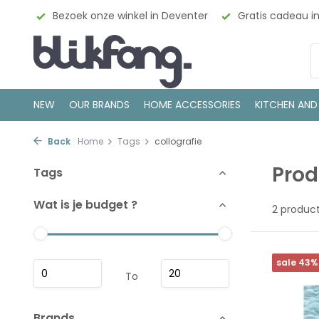
esign
Bezoek onze winkel in Deventer
Gratis cadeau i
NEW
OUR BRANDS
HOME ACCESSORIES
KITCHEN AND
Back
Home
Tags
collografie
Prod
Tags
Wat is je budget ?
2 produc
sale 43%
To
Brands